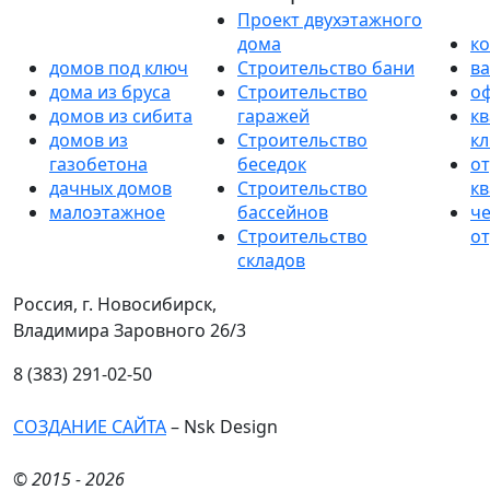
Проект двухэтажного
дома
к
домов под ключ
Строительство бани
в
дома из бруса
Строительство
о
домов из сибита
гаражей
кв
домов из
Строительство
к
газобетона
беседок
от
дачных домов
Строительство
к
малоэтажное
бассейнов
ч
Строительство
от
складов
Россия, г. Новосибирск,
Владимира Заровного 26/3
8 (383) 291-02-50
СОЗДАНИЕ САЙТА
– Nsk Design
© 2015 - 2026