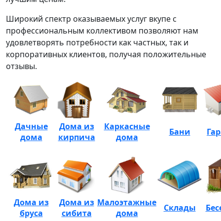
Широкий спектр оказываемых услуг вкупе с
профессиональным коллективом позволяют нам
удовлетворять потребности как частных, так и
корпоративных клиентов, получая положительные
отзывы.
Дачные
Дома из
Каркасные
Бани
Га
дома
кирпича
дома
Дома из
Дома из
Малоэтажные
Склады
Бес
бруса
сибита
дома