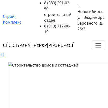
8 (383) 291-02-
г.
50
-
Новосибирск,
строительный
Строй-
ул. Владимира
отдел
Комплекс
Заровного, д.
8 (913) 717-00-
26/3
19
СЃС‚СЂРѕР№ РєРѕРјРїР»РµРєСЃ
1
2