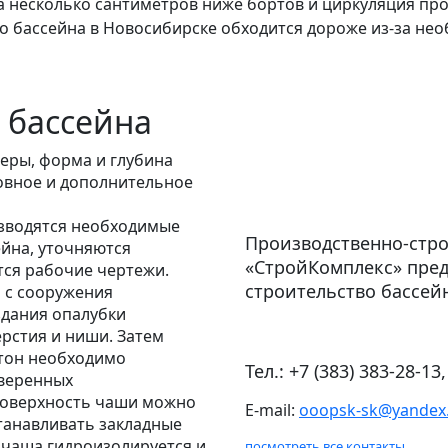
а несколько сантиметров ниже бортов и циркуляция пр
о бассейна в Новосибирске обходится дороже из-за не
 бассейна
еры, форма и глубина
овное и дополнительное
изводятся необходимые
Производственно-стр
йна, уточняются
«СтройКомплекс» пре
ся рабочие чертежи.
строительство бассей
 с сооружения
здания опалубки
рстия и ниши. Затем
етон необходимо
Тел.:
+7 (383) 383-28-13
оверенных
поверхность чаши можно
E-mail:
ooopsk-sk@yandex
станавливать закладные
 чаша гидроизолируется и
посмотреть все контакты