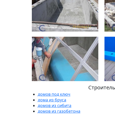
Строитель
домов под ключ
дома из бруса
домов из сибита
домов из газобетона