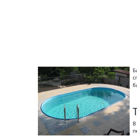
Б
с
б
В
п