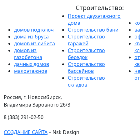
Строительство:
Проект двухэтажного
дома
к
домов под ключ
Строительство бани
в
дома из бруса
Строительство
о
домов из сибита
гаражей
кв
домов из
Строительство
к
газобетона
беседок
от
дачных домов
Строительство
к
малоэтажное
бассейнов
ч
Строительство
от
складов
Россия, г. Новосибирск,
Владимира Заровного 26/3
8 (383) 291-02-50
СОЗДАНИЕ САЙТА
– Nsk Design