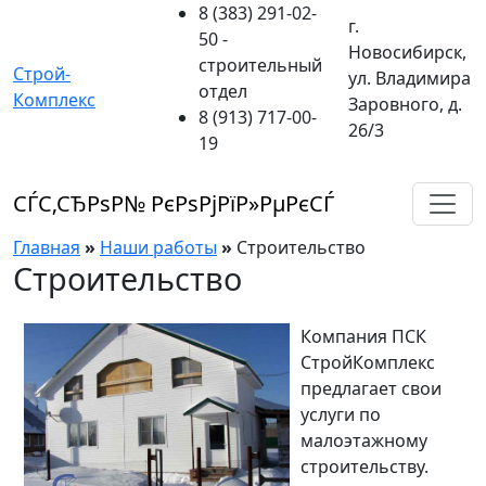
8 (383) 291-02-
г.
50
-
Новосибирск,
строительный
Строй-
ул. Владимира
отдел
Комплекс
Заровного, д.
8 (913) 717-00-
26/3
19
СЃС‚СЂРѕР№ РєРѕРјРїР»РµРєСЃ
Главная
»
Наши работы
»
Строительство
Строительство
Компания ПСК
СтройКомплекс
предлагает свои
услуги по
малоэтажному
строительству.