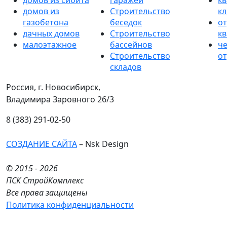
домов из сибита
гаражей
кв
домов из
Строительство
к
газобетона
беседок
от
дачных домов
Строительство
к
малоэтажное
бассейнов
ч
Строительство
от
складов
Россия, г. Новосибирск,
Владимира Заровного 26/3
8 (383) 291-02-50
СОЗДАНИЕ САЙТА
– Nsk Design
© 2015 - 2026
ПСК СтройКомплекс
Все права защищены
Политика конфиденциальности