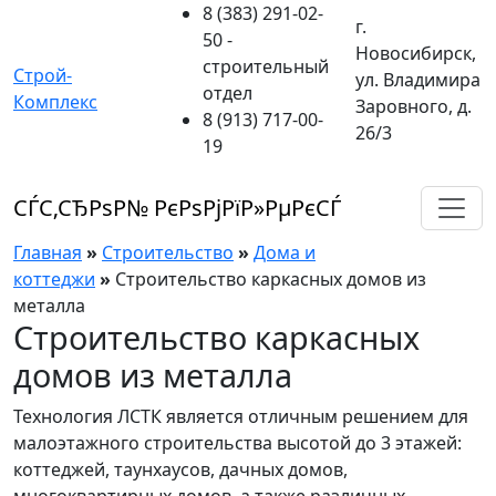
8 (383) 291-02-
г.
50
-
Новосибирск,
строительный
Строй-
ул. Владимира
отдел
Комплекс
Заровного, д.
8 (913) 717-00-
26/3
19
СЃС‚СЂРѕР№ РєРѕРјРїР»РµРєСЃ
Главная
»
Строительство
»
Дома и
коттеджи
»
Строительство каркасных домов из
металла
Строительство каркасных
домов из металла
Технология ЛСТК является отличным решением для
малоэтажного строительства высотой до 3 этажей:
коттеджей, таунхаусов, дачных домов,