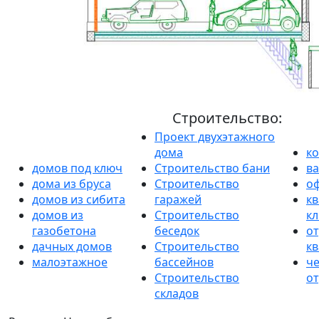
Строительство:
Проект двухэтажного
дома
к
домов под ключ
Строительство бани
в
дома из бруса
Строительство
о
домов из сибита
гаражей
кв
домов из
Строительство
к
газобетона
беседок
от
дачных домов
Строительство
к
малоэтажное
бассейнов
ч
Строительство
от
складов