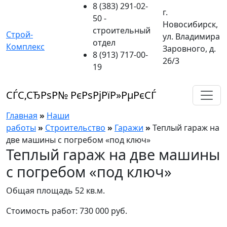
8 (383) 291-02-
г.
50
-
Новосибирск,
строительный
Строй-
ул. Владимира
отдел
Комплекс
Заровного, д.
8 (913) 717-00-
26/3
19
СЃС‚СЂРѕР№ РєРѕРјРїР»РµРєСЃ
Главная
»
Наши
работы
»
Строительство
»
Гаражи
»
Теплый гараж на
две машины с погребом «под ключ»
Теплый гараж на две машины
с погребом «под ключ»
Общая площадь 52 кв.м.
Стоимость работ: 730 000 руб.