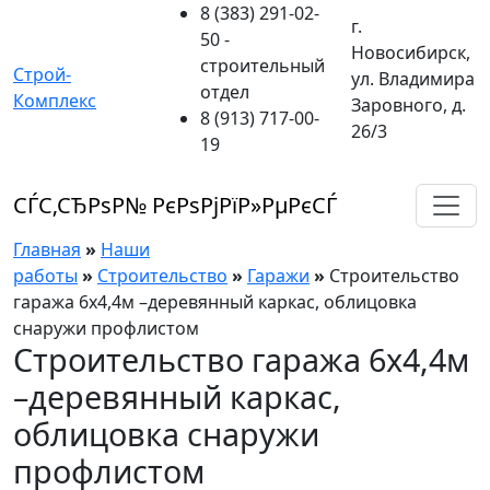
8 (383) 291-02-
г.
50
-
Новосибирск,
строительный
Строй-
ул. Владимира
отдел
Комплекс
Заровного, д.
8 (913) 717-00-
26/3
19
СЃС‚СЂРѕР№ РєРѕРјРїР»РµРєСЃ
Главная
»
Наши
работы
»
Строительство
»
Гаражи
»
Строительство
гаража 6х4,4м –деревянный каркас, облицовка
снаружи профлистом
Строительство гаража 6х4,4м
–деревянный каркас,
облицовка снаружи
профлистом