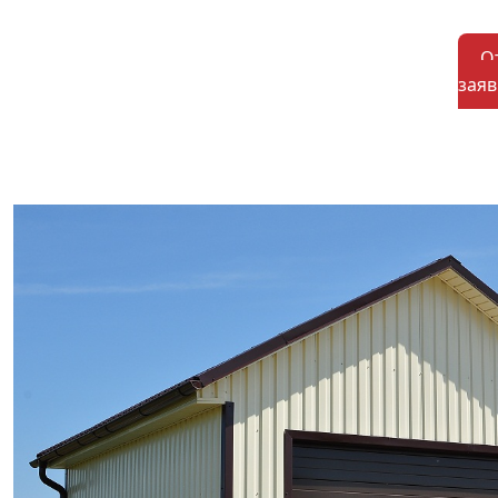
О
заяв