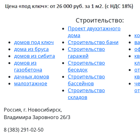
Строительство:
Проект двухэтажного
дома
к
домов под ключ
Строительство бани
в
дома из бруса
Строительство
о
домов из сибита
гаражей
кв
домов из
Строительство
к
газобетона
беседок
от
дачных домов
Строительство
к
малоэтажное
бассейнов
ч
Строительство
от
складов
Россия, г. Новосибирск,
Владимира Заровного 26/3
8 (383) 291-02-50