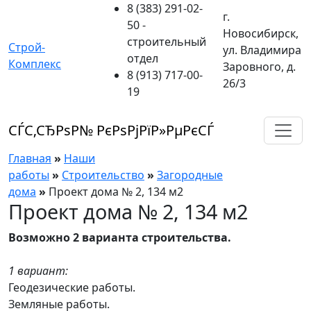
8 (383) 291-02-
г.
50
-
Новосибирск,
строительный
Строй-
ул. Владимира
отдел
Комплекс
Заровного, д.
8 (913) 717-00-
26/3
19
СЃС‚СЂРѕР№ РєРѕРјРїР»РµРєСЃ
Главная
»
Наши
работы
»
Строительство
»
Загородные
дома
»
Проект дома № 2, 134 м2
Проект дома № 2, 134 м2
Возможно 2 варианта строительства.
1 вариант:
Геодезические работы.
Земляные работы.