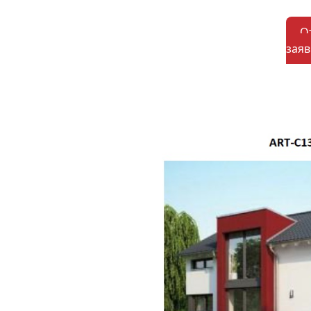
О
заяв