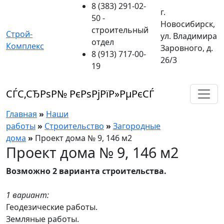
8 (383) 291-02-
г.
50
-
Новосибирск,
строительный
Строй-
ул. Владимира
отдел
Комплекс
Заровного, д.
8 (913) 717-00-
26/3
19
СЃС‚СЂРѕР№ РєРѕРјРїР»РµРєСЃ
Главная
»
Наши
работы
»
Строительство
»
Загородные
дома
»
Проект дома № 9, 146 м2
Проект дома № 9, 146 м2
Возможно 2 варианта строительства.
1 вариант:
Геодезические работы.
Земляные работы.