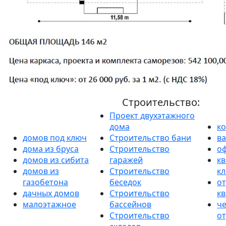
Строительство:
Проект двухэтажного
дома
к
домов под ключ
Строительство бани
в
дома из бруса
Строительство
о
домов из сибита
гаражей
кв
домов из
Строительство
к
газобетона
беседок
от
дачных домов
Строительство
к
малоэтажное
бассейнов
ч
Строительство
от