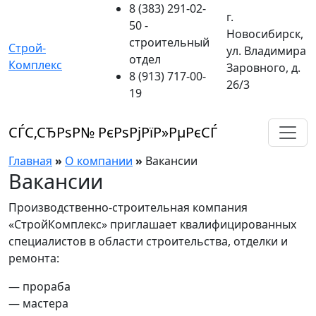
8 (383) 291-02-
г.
50
-
Новосибирск,
строительный
Строй-
ул. Владимира
отдел
Комплекс
Заровного, д.
8 (913) 717-00-
26/3
19
СЃС‚СЂРѕР№ РєРѕРјРїР»РµРєСЃ
Главная
»
О компании
»
Вакансии
Вакансии
Производственно-строительная компания
«СтройКомплекс» приглашает квалифицированных
специалистов в области строительства, отделки и
ремонта:
— прораба
— мастера