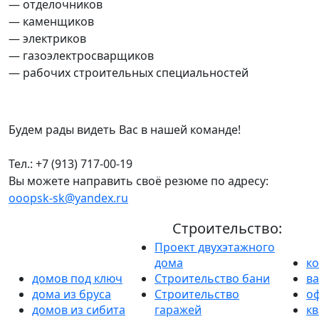
— отделочников
— каменщиков
— электриков
— газоэлектросварщиков
— рабочих строительных специальностей
Будем рады видеть Вас в нашей команде!
Тел.:
+7 (913) 717-00-19
Вы можете направить своё резюме по адресу:
ooopsk-sk@yandex.ru
Строительство:
Проект двухэтажного
дома
к
домов под ключ
Строительство бани
в
дома из бруса
Строительство
о
домов из сибита
гаражей
кв